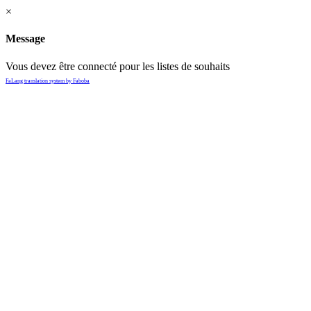
×
Message
Vous devez être connecté pour les listes de souhaits
FaLang translation system by Faboba