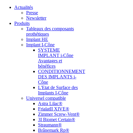
Actualités
Presse
Newsletter
Produits
Tableaux des composants
prothétiques
Implant HE
Implant I-Cône
SYSTEME
IMPLANT i-Cône
Avantages et
bénéfices
CONDITIONNEMENT
DES IMPLANTS i-
Cône
L'Etat de Surface des
Implants I-Cône
Universel compatible
Astra Lilac®
FrialatII XIVE®
Zimmer Screw-Vent®
3I Biomet Certain®
Straumann®
Brânemark Rp®