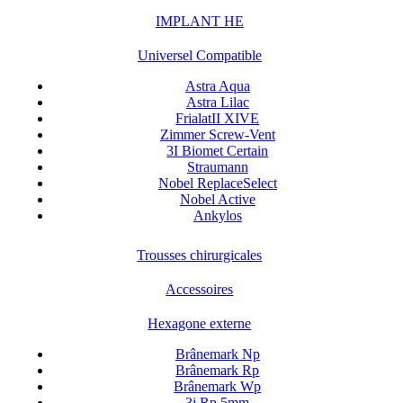
IMPLANT HE
Universel Compatible
Astra Aqua
Astra Lilac
FrialatII XIVE
Zimmer Screw-Vent
3I Biomet Certain
Straumann
Nobel ReplaceSelect
Nobel Active
Ankylos
Trousses chirurgicales
Accessoires
Hexagone externe
Brânemark Np
Brânemark Rp
Brânemark Wp
3i Rp 5mm