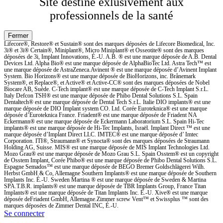
Site destiné exlusivement aux
professionnels de la santé
Lifecore®, Restore® et Sustain® sont des marques déposées de Lifecore Biomedical, Inc.
3i® et 3i® Certain®, Miniplant®, Micro Miniplant® et Osseotite® sont des marques
déposées de 3i, Implant Innovations, É.-U. A.B. ® est une marque déposée de A.B. Dental
Devices Ltd. Alpha Bio® est une marque déposée de AlphaBioTec Ltd. Astra Tech™ est
une marque déposée de AstraZeneca.Avinent ® est une marque déposée d’Avinent Implant
System. Bio Horizons® est une marque déposée de BioHorizons, inc. Brånemark
System®, et Replace®, et Active® et Active-CC® sont des marques déposées de Nobel
Biocare AB, Suède. C-Tech implant® est une marque déposée de C-Tech Implant S.r.L.
Italy Defcon TSH® est une marque déposée de Phibo Dental Solutions S.L. Spain
Dentaltech® est une marque déposée de Dental Tech S.r.L. Italie DIO implants® est une
marque déposée de DIO Implant system CO. Ltd. Corée Euroteknica® est une marque
déposée d’Euroteknica France. Friadent® est une marque déposée de Friadent NA
Eckermann® est une marque déposée de Eckermann Laboratorium S.L. Spain Hi-Tec
implants® est une marque déposée de Hi-Tec Implants, Israël. Implant Direct ™ est une
marque déposée d’Implant Direct LLC. IMTEC® est une marque déposée d’ Imtec
Corporation. ITI®, Straumann® et Synocta® sont des marques déposées de Straumann
Holding AG, Suisse. MIS® est une marque déposée de MIS Implant Technologies Ltd.
Mozo Grau® est une marque déposée de Mozo Grau S.L. Spain Osstem® est un copyright
de Osstem Implant, Corée Phibo® est une marque déposée de Phibo Dental Solutions S.L.
Espagne Semados™ est une marque déposée de BEGO Bremer Goldschlägerei Wilh.
Herbst GmbH & Co, Allemagne Southern Implants® est une marque déposée de Southern
Implants Inc. É.-U. Sweden Martina ® est une marque déposée de Sweden & Martina
SPA.T.B.R. implants® est une marque déposée de TBR Implants Group, France Titan
Implants® est une marque déposée de Titan Implants Inc. É.-U. Xive® est une marque
déposée deFriadent GmbH, Allemagne.Zimmer screw Vent™ et Swissplus ™ sont des
marques déposées de Zimmer Dental INC, É.-U.
Se connecter