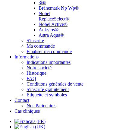
3i®
Brânemark Np Wp®
Nobel
ReplaceSelect®
Nobel Active®
Ankylos®
Astra Aqua®
S'inscrire
Ma commande
Finaliser ma commande
Informations
Indications importantes
Notre société
Historique
FAQ
Conditions générales de vente
S'inscrire gratuitement
Etiquette et symboles
Contact
Nos Partenaires
Cas cliniques