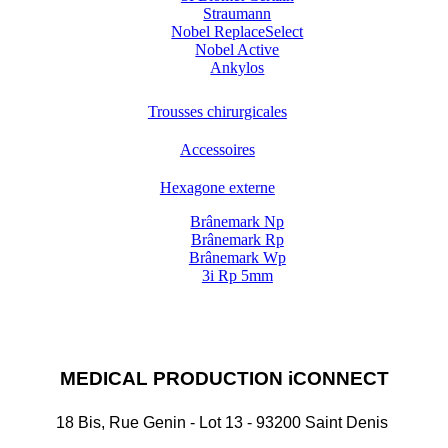
Straumann
Nobel ReplaceSelect
Nobel Active
Ankylos
Trousses chirurgicales
Accessoires
Hexagone externe
Brânemark Np
Brânemark Rp
Brânemark Wp
3i Rp 5mm
MEDICAL PRODUCTION iCONNECT
18 Bis, Rue Genin - Lot 13 - 93200 Saint Denis