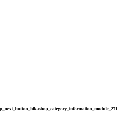
ez-vous pour consulter nos
Inscrivez-vous pour consulter nos
fs
Implant I-Cone ICC
tarifs
Moignon Titane Droit NA