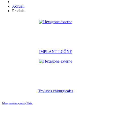
Accueil
Produits
IMPLANT I-CÔNE
Trousses chirurgicales
FaLang translation system by Faboba