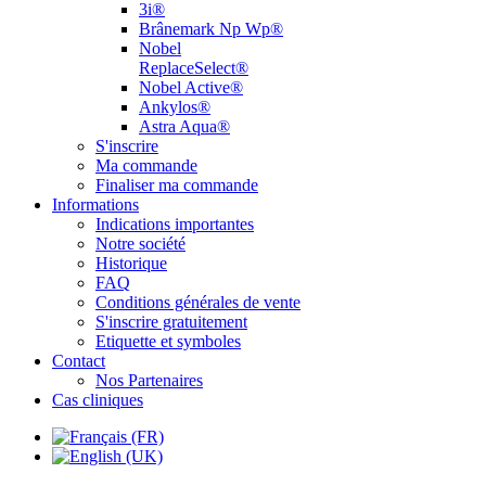
3i®
Brânemark Np Wp®
Nobel
ReplaceSelect®
Nobel Active®
Ankylos®
Astra Aqua®
S'inscrire
Ma commande
Finaliser ma commande
Informations
Indications importantes
Notre société
Historique
FAQ
Conditions générales de vente
S'inscrire gratuitement
Etiquette et symboles
Contact
Nos Partenaires
Cas cliniques