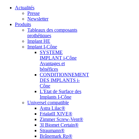
Actualités
Presse
Newsletter
Produits
Tableaux des composants
prothétiques
Implant HE
Implant I-Cône
SYSTEME
IMPLANT i-Cône
Avantages et
bénéfices
CONDITIONNEMENT
DES IMPLANTS i-
Cône
L'Etat de Surface des
Implants I-Cône
Universel compatible
Astra Lilac®
FrialatII XIVE®
Zimmer Screw-Vent®
3I Biomet Certain®
Straumann®
Brânemark Rp®