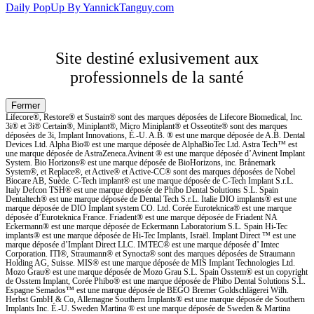
Daily PopUp By YannickTanguy.com
Site destiné exlusivement aux
professionnels de la santé
Lifecore®, Restore® et Sustain® sont des marques déposées de Lifecore Biomedical, Inc.
3i® et 3i® Certain®, Miniplant®, Micro Miniplant® et Osseotite® sont des marques
déposées de 3i, Implant Innovations, É.-U. A.B. ® est une marque déposée de A.B. Dental
Devices Ltd. Alpha Bio® est une marque déposée de AlphaBioTec Ltd. Astra Tech™ est
une marque déposée de AstraZeneca.Avinent ® est une marque déposée d’Avinent Implant
System. Bio Horizons® est une marque déposée de BioHorizons, inc. Brånemark
System®, et Replace®, et Active® et Active-CC® sont des marques déposées de Nobel
Biocare AB, Suède. C-Tech implant® est une marque déposée de C-Tech Implant S.r.L.
Italy Defcon TSH® est une marque déposée de Phibo Dental Solutions S.L. Spain
Dentaltech® est une marque déposée de Dental Tech S.r.L. Italie DIO implants® est une
marque déposée de DIO Implant system CO. Ltd. Corée Euroteknica® est une marque
déposée d’Euroteknica France. Friadent® est une marque déposée de Friadent NA
Eckermann® est une marque déposée de Eckermann Laboratorium S.L. Spain Hi-Tec
implants® est une marque déposée de Hi-Tec Implants, Israël. Implant Direct ™ est une
marque déposée d’Implant Direct LLC. IMTEC® est une marque déposée d’ Imtec
Corporation. ITI®, Straumann® et Synocta® sont des marques déposées de Straumann
Holding AG, Suisse. MIS® est une marque déposée de MIS Implant Technologies Ltd.
Mozo Grau® est une marque déposée de Mozo Grau S.L. Spain Osstem® est un copyright
de Osstem Implant, Corée Phibo® est une marque déposée de Phibo Dental Solutions S.L.
Espagne Semados™ est une marque déposée de BEGO Bremer Goldschlägerei Wilh.
Herbst GmbH & Co, Allemagne Southern Implants® est une marque déposée de Southern
Implants Inc. É.-U. Sweden Martina ® est une marque déposée de Sweden & Martina