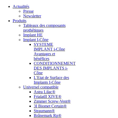
Actualités
Presse
Newsletter
Produits
Tableaux des composants
prothétiques
Implant HE
Implant I-Cône
SYSTEME
IMPLANT i-Cône
Avantages et
bénéfices
CONDITIONNEMENT
DES IMPLANTS i-
Cône
L'Etat de Surface des
Implants I-Cône
Universel compatible
Astra Lilac®
FrialatII XIVE®
Zimmer Screw-Vent®
3I Biomet Certain®
Straumann®
Brânemark Rp®