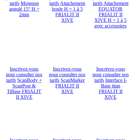
tarifs
Moignon
tarifs
Attachement
tarifs
Attachement
angulé 15° H =
boule H = 1 à 5
EQUATOR
2mm
FRIALIT II
FRIALIT II
XIVE
XIVE H = 1 à 5
avec accessoires
Inscrivez-vous
Inscrivez-vous
Inscrivez-vous
pour consulter nos
pour consulter nos
pour consulter nos
tarifs
ScanBody +
tarifs
ScanMarker
tarifs
Interface I-
ScanPost &
FRIALIT II
Base titan
TiBase FRIALIT
XIVE
FRIALIT II
II XIVE
XIVE