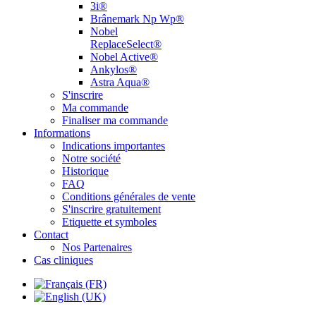
3i®
Brânemark Np Wp®
Nobel
ReplaceSelect®
Nobel Active®
Ankylos®
Astra Aqua®
S'inscrire
Ma commande
Finaliser ma commande
Informations
Indications importantes
Notre société
Historique
FAQ
Conditions générales de vente
S'inscrire gratuitement
Etiquette et symboles
Contact
Nos Partenaires
Cas cliniques