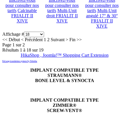
Inscrivez-vous
Inscrivez-vous
Inscrivez-vous
pour consulter nos
pour consulter nos
pour consulter nos
tarifs
Calcinable
tarifs
Multi-Unit
tarifs
Multi-Unit
FRIALIT II
droit FRIALIT II
angulé 17° & 30°
XIVE
XIVE
FRIALIT II
XIVE
Affichage #
<<
Début
<
Précédent
1
2
Suivant
>
Fin
>>
Page 1 sur 2
Résultats 1 à 18 sur 19
HikaShop , Joomla!™ Shopping Cart Extension
FaLang translation system by Faboba
IMPLANT COMPATIBLE TYPE
STRAUMANN®
BONE LEVEL & SYNOCTA
IMPLANT COMPATIBLE TYPE
ZIMMER®
SCREW-VENT®