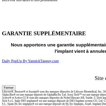
GARANTIE SUPPLÉMENTAIRE
Nous apportons une garantie supplémentaire
l’implant vient à annul
Daily PopUp By YannickTanguy.com
Site
Lifecore®, Restore® et Sustain® sont des marques déposées de Lifecore Biomedical, Inc. 3i
Alpha Bio® est une marque déposée de AlphaBioTec Ltd. Astra Tech™ est une marque dépos
Active® et Active-CC® sont des marques déposées de Nobel Biocare AB, Suède. C-Tech impl
Tech S.r.L. Italie DIO implants® est une marque déposée de DIO Implant system CO. Ltd.
S.L. Spain Hi-Tec implants® est une marque déposée de Hi-Tec Implants, Israël. Implant 