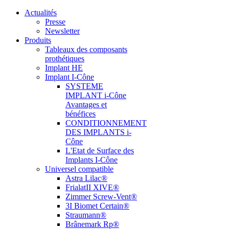
Actualités
Presse
Newsletter
Produits
Tableaux des composants
prothétiques
Implant HE
Implant I-Cône
SYSTEME
IMPLANT i-Cône
Avantages et
bénéfices
CONDITIONNEMENT
DES IMPLANTS i-
Cône
L'Etat de Surface des
Implants I-Cône
Universel compatible
Astra Lilac®
FrialatII XIVE®
Zimmer Screw-Vent®
3I Biomet Certain®
Straumann®
Brânemark Rp®