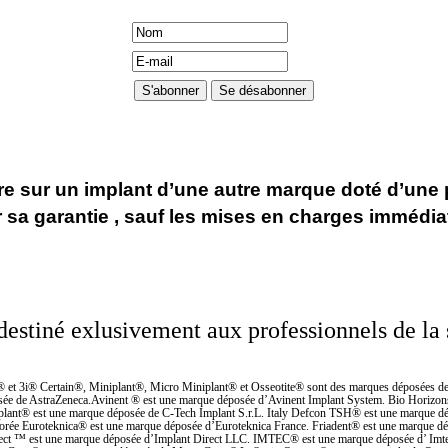
 sur un implant d’une autre marque doté d’une pi
er sa garantie , sauf les mises en charges immédi
 destiné exlusivement aux professionnels de la 
® et 3i® Certain®, Miniplant®, Micro Miniplant® et Osseotite® sont des marques déposées de 
ée de AstraZeneca.Avinent ® est une marque déposée d’Avinent Implant System. Bio Horizon
ant® est une marque déposée de C-Tech Implant S.r.L. Italy Defcon TSH® est une marque dép
 Corée Euroteknica® est une marque déposée d’Euroteknica France. Friadent® est une marque
Direct ™ est une marque déposée d’Implant Direct LLC. IMTEC® est une marque déposée d’ Im