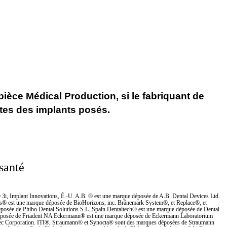
èce Médical Production, si le fabriquant de
ates des implants posés.
santé
3i, Implant Innovations, É.-U. A.B. ® est une marque déposée de A.B. Dental Devices Ltd.
s® est une marque déposée de BioHorizons, inc. Brånemark System®, et Replace®, et
osée de Phibo Dental Solutions S.L. Spain Dentaltech® est une marque déposée de Dental
 déposée de Friadent NA Eckermann® est une marque déposée de Eckermann Laboratorium
tec Corporation. ITI®, Straumann® et Synocta® sont des marques déposées de Straumann