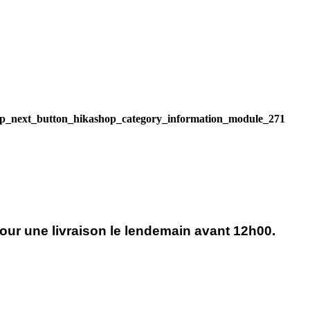
ez-vous pour consulter nos
Inscrivez-vous pour consulter nos
fs
Implant I-Cone ICC
tarifs
Moignon Titane Droit NA
r une livraison le lendemain avant 12h00.