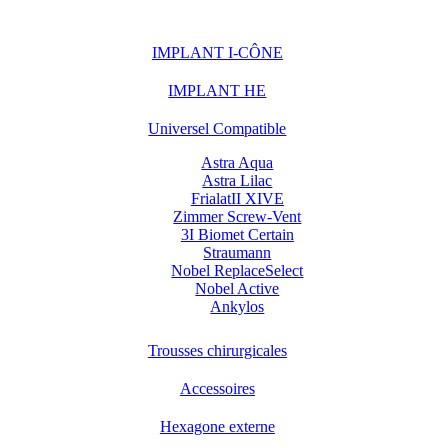
IMPLANT I-CÔNE
IMPLANT HE
Universel Compatible
Astra Aqua
Astra Lilac
FrialatII XIVE
Zimmer Screw-Vent
3I Biomet Certain
Straumann
Nobel ReplaceSelect
Nobel Active
Ankylos
Trousses chirurgicales
Accessoires
Hexagone externe