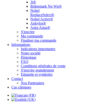
3i®
Brânemark Np Wp®
Nobel
ReplaceSelect®
Nobel Active®
Ankylos®
Astra Aqua®
S'inscrire
Ma commande
Finaliser ma commande
Informations
Indications importantes
Notre société
Historique
FAQ
Conditions générales de vente
S'inscrire gratuitement
Etiquette et symboles
Contact
Nos Partenaires
Cas cliniques