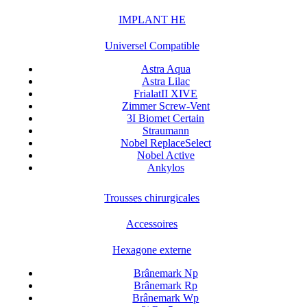
IMPLANT HE
Universel Compatible
Astra Aqua
Astra Lilac
FrialatII XIVE
Zimmer Screw-Vent
3I Biomet Certain
Straumann
Nobel ReplaceSelect
Nobel Active
Ankylos
Trousses chirurgicales
Accessoires
Hexagone externe
Brânemark Np
Brânemark Rp
Brânemark Wp