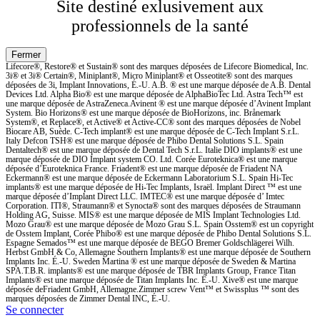
Site destiné exlusivement aux
professionnels de la santé
Lifecore®, Restore® et Sustain® sont des marques déposées de Lifecore Biomedical, Inc.
3i® et 3i® Certain®, Miniplant®, Micro Miniplant® et Osseotite® sont des marques
déposées de 3i, Implant Innovations, É.-U. A.B. ® est une marque déposée de A.B. Dental
Devices Ltd. Alpha Bio® est une marque déposée de AlphaBioTec Ltd. Astra Tech™ est
une marque déposée de AstraZeneca.Avinent ® est une marque déposée d’Avinent Implant
System. Bio Horizons® est une marque déposée de BioHorizons, inc. Brånemark
System®, et Replace®, et Active® et Active-CC® sont des marques déposées de Nobel
Biocare AB, Suède. C-Tech implant® est une marque déposée de C-Tech Implant S.r.L.
Italy Defcon TSH® est une marque déposée de Phibo Dental Solutions S.L. Spain
Dentaltech® est une marque déposée de Dental Tech S.r.L. Italie DIO implants® est une
marque déposée de DIO Implant system CO. Ltd. Corée Euroteknica® est une marque
déposée d’Euroteknica France. Friadent® est une marque déposée de Friadent NA
Eckermann® est une marque déposée de Eckermann Laboratorium S.L. Spain Hi-Tec
implants® est une marque déposée de Hi-Tec Implants, Israël. Implant Direct ™ est une
marque déposée d’Implant Direct LLC. IMTEC® est une marque déposée d’ Imtec
Corporation. ITI®, Straumann® et Synocta® sont des marques déposées de Straumann
Holding AG, Suisse. MIS® est une marque déposée de MIS Implant Technologies Ltd.
Mozo Grau® est une marque déposée de Mozo Grau S.L. Spain Osstem® est un copyright
de Osstem Implant, Corée Phibo® est une marque déposée de Phibo Dental Solutions S.L.
Espagne Semados™ est une marque déposée de BEGO Bremer Goldschlägerei Wilh.
Herbst GmbH & Co, Allemagne Southern Implants® est une marque déposée de Southern
Implants Inc. É.-U. Sweden Martina ® est une marque déposée de Sweden & Martina
SPA.T.B.R. implants® est une marque déposée de TBR Implants Group, France Titan
Implants® est une marque déposée de Titan Implants Inc. É.-U. Xive® est une marque
déposée deFriadent GmbH, Allemagne.Zimmer screw Vent™ et Swissplus ™ sont des
marques déposées de Zimmer Dental INC, É.-U.
Se connecter