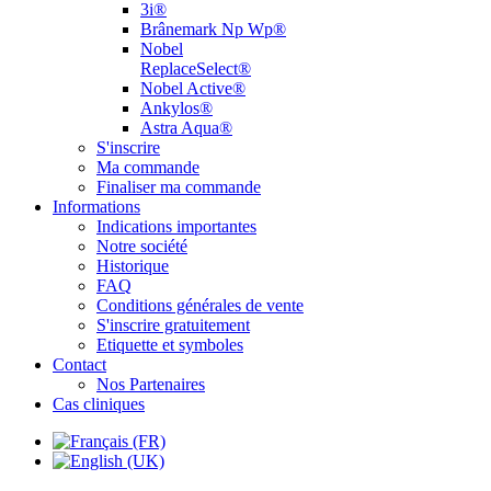
3i®
Brânemark Np Wp®
Nobel
ReplaceSelect®
Nobel Active®
Ankylos®
Astra Aqua®
S'inscrire
Ma commande
Finaliser ma commande
Informations
Indications importantes
Notre société
Historique
FAQ
Conditions générales de vente
S'inscrire gratuitement
Etiquette et symboles
Contact
Nos Partenaires
Cas cliniques