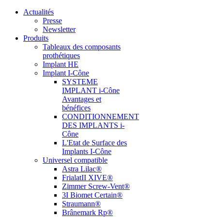
Actualités
Presse
Newsletter
Produits
Tableaux des composants
prothétiques
Implant HE
Implant I-Cône
SYSTEME
IMPLANT i-Cône
Avantages et
bénéfices
CONDITIONNEMENT
DES IMPLANTS i-
Cône
L'Etat de Surface des
Implants I-Cône
Universel compatible
Astra Lilac®
FrialatII XIVE®
Zimmer Screw-Vent®
3I Biomet Certain®
Straumann®
Brânemark Rp®