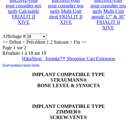
Inscrivez-vous
Inscrivez-vous
Inscrivez-vous
pour consulter nos
pour consulter nos
pour consulter nos
tarifs
Calcinable
tarifs
Multi-Unit
tarifs
Multi-Unit
FRIALIT II
droit FRIALIT II
angulé 17° & 30°
XIVE
XIVE
FRIALIT II
XIVE
Affichage #
<<
Début
<
Précédent
1
2
Suivant
>
Fin
>>
Page 1 sur 2
Résultats 1 à 18 sur 19
HikaShop , Joomla!™ Shopping Cart Extension
FaLang translation system by Faboba
IMPLANT COMPATIBLE TYPE
STRAUMANN®
BONE LEVEL & SYNOCTA
IMPLANT COMPATIBLE TYPE
ZIMMER®
SCREW-VENT®