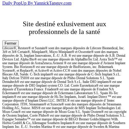
Daily PopUp By YannickTanguy.com
Site destiné exlusivement aux
professionnels de la santé
Lifecore®, Restore® et Sustain® sont des marques déposées de Lifecore Biomedical, Inc.
3i® et 3i® Certain®, Miniplant®, Micro Miniplant® et Osseotite® sont des marques
déposées de 3i, Implant Innovations, É.-U. A.B. ® est une marque déposée de A.B. Dental
Devices Ltd. Alpha Bio® est une marque déposée de AlphaBioTec Ltd. Astra Tech™ est
une marque déposée de AstraZeneca.Avinent ® est une marque déposée d’Avinent Implant
System. Bio Horizons® est une marque déposée de BioHorizons, inc. Brånemark
System®, et Replace®, et Active® et Active-CC® sont des marques déposées de Nobel
Biocare AB, Suède. C-Tech implant® est une marque déposée de C-Tech Implant S.r.L.
Italy Defcon TSH® est une marque déposée de Phibo Dental Solutions S.L. Spain
Dentaltech® est une marque déposée de Dental Tech S.r.L. Italie DIO implants® est une
marque déposée de DIO Implant system CO. Ltd. Corée Euroteknica® est une marque
déposée d’Euroteknica France. Friadent® est une marque déposée de Friadent NA
Eckermann® est une marque déposée de Eckermann Laboratorium S.L. Spain Hi-Tec
implants® est une marque déposée de Hi-Tec Implants, Israël. Implant Direct ™ est une
marque déposée d’Implant Direct LLC. IMTEC® est une marque déposée d’ Imtec
Corporation. ITI®, Straumann® et Synocta® sont des marques déposées de Straumann
Holding AG, Suisse. MIS® est une marque déposée de MIS Implant Technologies Ltd.
Mozo Grau® est une marque déposée de Mozo Grau S.L. Spain Osstem® est un copyright
de Osstem Implant, Corée Phibo® est une marque déposée de Phibo Dental Solutions S.L.
Espagne Semados™ est une marque déposée de BEGO Bremer Goldschlägerei Wilh.
Herbst GmbH & Co, Allemagne Southern Implants® est une marque déposée de Southern
Implants Inc. É.-U. Sweden Martina ® est une marque déposée de Sweden & Martina