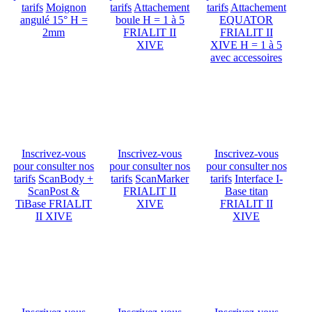
tarifs
Moignon
tarifs
Attachement
tarifs
Attachement
angulé 15° H =
boule H = 1 à 5
EQUATOR
2mm
FRIALIT II
FRIALIT II
XIVE
XIVE H = 1 à 5
avec accessoires
Inscrivez-vous
Inscrivez-vous
Inscrivez-vous
pour consulter nos
pour consulter nos
pour consulter nos
tarifs
ScanBody +
tarifs
ScanMarker
tarifs
Interface I-
ScanPost &
FRIALIT II
Base titan
TiBase FRIALIT
XIVE
FRIALIT II
II XIVE
XIVE