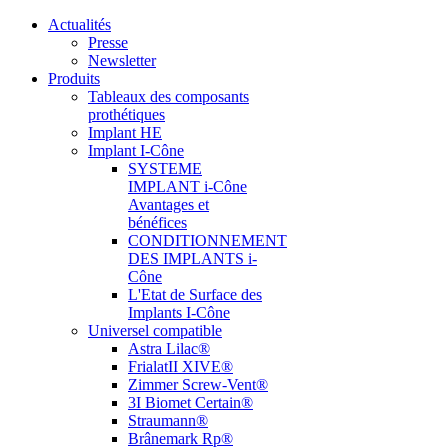
Actualités
Presse
Newsletter
Produits
Tableaux des composants
prothétiques
Implant HE
Implant I-Cône
SYSTEME
IMPLANT i-Cône
Avantages et
bénéfices
CONDITIONNEMENT
DES IMPLANTS i-
Cône
L'Etat de Surface des
Implants I-Cône
Universel compatible
Astra Lilac®
FrialatII XIVE®
Zimmer Screw-Vent®
3I Biomet Certain®
Straumann®
Brânemark Rp®