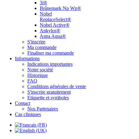
3i®
Brânemark Np Wp®
Nobel
ReplaceSelect®
Nobel Active®
Ankylos®
Astra Aqua®
S'inscrire
Ma commande
Finaliser ma commande
Informations
Indications importantes
Notre société
Historique
FAQ
Conditions générales de vente
S'inscrire gratuitement
Etiquette et symboles
Contact
Nos Partenaires
Cas cliniques