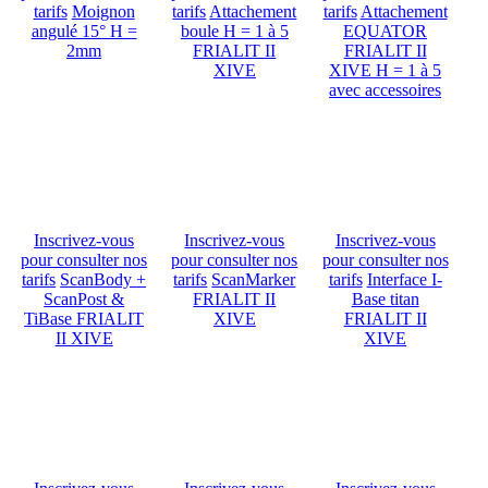
tarifs
Moignon
tarifs
Attachement
tarifs
Attachement
angulé 15° H =
boule H = 1 à 5
EQUATOR
2mm
FRIALIT II
FRIALIT II
XIVE
XIVE H = 1 à 5
avec accessoires
Inscrivez-vous
Inscrivez-vous
Inscrivez-vous
pour consulter nos
pour consulter nos
pour consulter nos
tarifs
ScanBody +
tarifs
ScanMarker
tarifs
Interface I-
ScanPost &
FRIALIT II
Base titan
TiBase FRIALIT
XIVE
FRIALIT II
II XIVE
XIVE