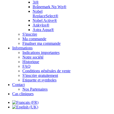
3i®
Brânemark Np Wp®
Nobel
ReplaceSelect®
Nobel Active®
Ankylos®
Astra Aqua®
S'inscrire
Ma commande
Finaliser ma commande
Informations
Indications importantes
Notre société
Historique
FAQ
Conditions générales de vente
S'inscrire gratuitement
Etiquette et symboles
Contact
Nos Partenaires
Cas cliniques