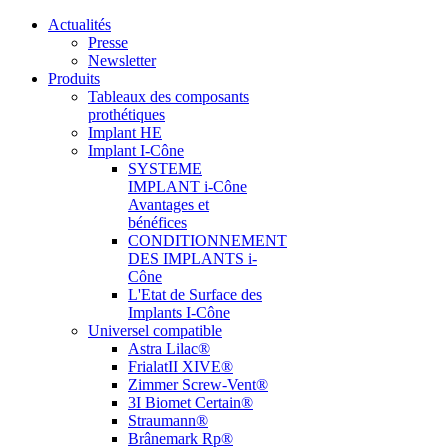
Actualités
Presse
Newsletter
Produits
Tableaux des composants
prothétiques
Implant HE
Implant I-Cône
SYSTEME
IMPLANT i-Cône
Avantages et
bénéfices
CONDITIONNEMENT
DES IMPLANTS i-
Cône
L'Etat de Surface des
Implants I-Cône
Universel compatible
Astra Lilac®
FrialatII XIVE®
Zimmer Screw-Vent®
3I Biomet Certain®
Straumann®
Brânemark Rp®