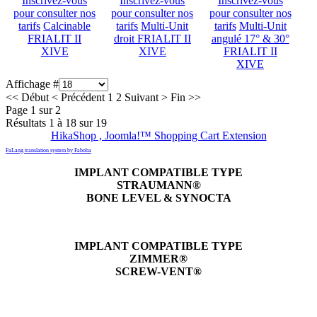
Inscrivez-vous
Inscrivez-vous
Inscrivez-vous
pour consulter nos
pour consulter nos
pour consulter nos
tarifs
Calcinable
tarifs
Multi-Unit
tarifs
Multi-Unit
FRIALIT II
droit FRIALIT II
angulé 17° & 30°
XIVE
XIVE
FRIALIT II
XIVE
Affichage #
<<
Début
<
Précédent
1
2
Suivant
>
Fin
>>
Page 1 sur 2
Résultats 1 à 18 sur 19
HikaShop , Joomla!™ Shopping Cart Extension
FaLang translation system by Faboba
IMPLANT COMPATIBLE TYPE
STRAUMANN®
BONE LEVEL & SYNOCTA
IMPLANT COMPATIBLE TYPE
ZIMMER®
SCREW-VENT®