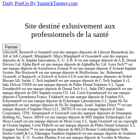
Daily PopUp By YannickTanguy.com
Site destiné exlusivement aux
professionnels de la santé
Lifecore®, Restore® et Sustain® sont des marques déposées de Lifecore Biomedical, Inc.
3i® et 3i® Certain®, Miniplant®, Micro Miniplant® et Osseotite® sont des marques
déposées de 3i, Implant Innovations, É.-U. A.B. ® est une marque déposée de A.B. Dental
Devices Ltd. Alpha Bio® est une marque déposée de AlphaBioTec Ltd. Astra Tech™ est
une marque déposée de AstraZeneca.Avinent ® est une marque déposée d’Avinent Implant
System. Bio Horizons® est une marque déposée de BioHorizons, inc. Brånemark
System®, et Replace®, et Active® et Active-CC® sont des marques déposées de Nobel
Biocare AB, Suède. C-Tech implant® est une marque déposée de C-Tech Implant S.r.L.
Italy Defcon TSH® est une marque déposée de Phibo Dental Solutions S.L. Spain
Dentaltech® est une marque déposée de Dental Tech S.r.L. Italie DIO implants® est une
marque déposée de DIO Implant system CO. Ltd. Corée Euroteknica® est une marque
déposée d’Euroteknica France. Friadent® est une marque déposée de Friadent NA
Eckermann® est une marque déposée de Eckermann Laboratorium S.L. Spain Hi-Tec
implants® est une marque déposée de Hi-Tec Implants, Israël. Implant Direct ™ est une
marque déposée d’Implant Direct LLC. IMTEC® est une marque déposée d’ Imtec
Corporation. ITI®, Straumann® et Synocta® sont des marques déposées de Straumann
Holding AG, Suisse. MIS® est une marque déposée de MIS Implant Technologies Ltd.
Mozo Grau® est une marque déposée de Mozo Grau S.L. Spain Osstem® est un copyright
de Osstem Implant, Corée Phibo® est une marque déposée de Phibo Dental Solutions S.L.
Espagne Semados™ est une marque déposée de BEGO Bremer Goldschlägerei Wilh.
Herbst GmbH & Co, Allemagne Southern Implants® est une marque déposée de Southern
Implants Inc. É.-U. Sweden Martina ® est une marque déposée de Sweden & Martina