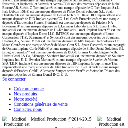
System. Bio Horizons® est une marque déposée de BioHorizons, inc. Brånemark
System®, et Replace®, et Active® et Active-CC® sont des marques déposées de Nobel
Biocare AB, Suède. C-Tech implant® est une marque déposée de C-Tech Implant S.r.L.
Italy Defcon TSH® est une marque déposée de Phibo Dental Solutions S.L. Spain
Dentaltech® est une marque déposée de Dental Tech S.r.L. Italie DIO implants® est une
marque déposée de DIO Implant system CO. Ltd. Corée Euroteknica® est une marque
déposée d’Euroteknica France. Friadent® est une marque déposée de Friadent NA
Eckermann® est une marque déposée de Eckermann Laboratorium S.L. Spain Hi-Tec
implants® est une marque déposée de Hi-Tec Implants, Israël. Implant Direct ™ est une
marque déposée d’Implant Direct LLC. IMTEC® est une marque déposée d’ Imtec
Corporation. ITI®, Straumann® et Synocta® sont des marques déposées de Straumann
Holding AG, Suisse. MIS® est une marque déposée de MIS Implant Technologies Ltd.
Mozo Grau® est une marque déposée de Mozo Grau S.L. Spain Osstem® est un copyright
de Osstem Implant, Corée Phibo® est une marque déposée de Phibo Dental Solutions S.L.
Espagne Semados™ est une marque déposée de BEGO Bremer Goldschlägerei Wilh.
Herbst GmbH & Co, Allemagne Southern Implants® est une marque déposée de Southern
Implants Inc. É.-U. Sweden Martina ® est une marque déposée de Sweden & Martina
SPA.T.B.R. implants® est une marque déposée de TBR Implants Group, France Titan
Implants® est une marque déposée de Titan Implants Inc. É.-U. Xive® est une marque
déposée deFriadent GmbH, Allemagne.Zimmer screw Vent™ et Swissplus ™ sont des
marques déposées de Zimmer Dental INC, É.-U.
Se connecter
Créer un compte
Nos produits
Notre société
Conditions générales de vente
Contactez-nous
Medical Production @2014-2015