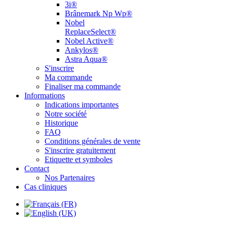
3i®
Brânemark Np Wp®
Nobel
ReplaceSelect®
Nobel Active®
Ankylos®
Astra Aqua®
S'inscrire
Ma commande
Finaliser ma commande
Informations
Indications importantes
Notre société
Historique
FAQ
Conditions générales de vente
S'inscrire gratuitement
Etiquette et symboles
Contact
Nos Partenaires
Cas cliniques