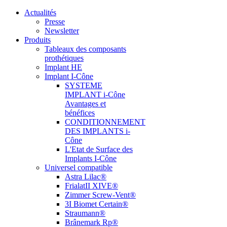
Actualités
Presse
Newsletter
Produits
Tableaux des composants
prothétiques
Implant HE
Implant I-Cône
SYSTEME
IMPLANT i-Cône
Avantages et
bénéfices
CONDITIONNEMENT
DES IMPLANTS i-
Cône
L'Etat de Surface des
Implants I-Cône
Universel compatible
Astra Lilac®
FrialatII XIVE®
Zimmer Screw-Vent®
3I Biomet Certain®
Straumann®
Brânemark Rp®