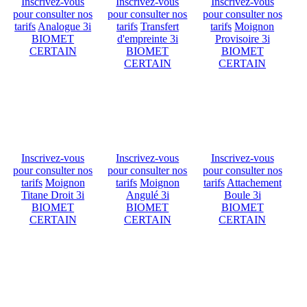
Inscrivez-vous
Inscrivez-vous
Inscrivez-vous
pour consulter nos
pour consulter nos
pour consulter nos
tarifs
Analogue 3i
tarifs
Transfert
tarifs
Moignon
BIOMET
d'empreinte 3i
Provisoire 3i
CERTAIN
BIOMET
BIOMET
CERTAIN
CERTAIN
Inscrivez-vous
Inscrivez-vous
Inscrivez-vous
pour consulter nos
pour consulter nos
pour consulter nos
tarifs
Moignon
tarifs
Moignon
tarifs
Attachement
Titane Droit 3i
Angulé 3i
Boule 3i
BIOMET
BIOMET
BIOMET
CERTAIN
CERTAIN
CERTAIN