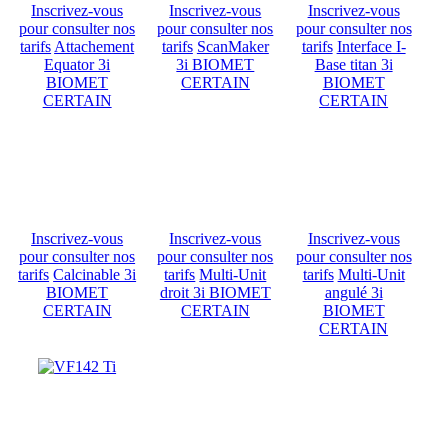
Inscrivez-vous
Inscrivez-vous
Inscrivez-vous
pour consulter nos
pour consulter nos
pour consulter nos
tarifs
Attachement
tarifs
ScanMaker
tarifs
Interface I-
Equator 3i
3i BIOMET
Base titan 3i
BIOMET
CERTAIN
BIOMET
CERTAIN
CERTAIN
Inscrivez-vous
Inscrivez-vous
Inscrivez-vous
pour consulter nos
pour consulter nos
pour consulter nos
tarifs
Calcinable 3i
tarifs
Multi-Unit
tarifs
Multi-Unit
BIOMET
droit 3i BIOMET
angulé 3i
CERTAIN
CERTAIN
BIOMET
CERTAIN